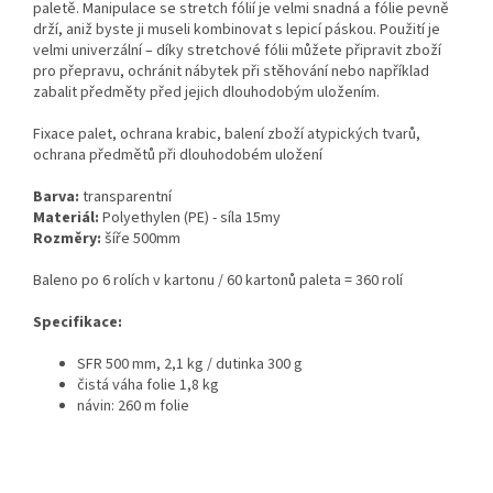
paletě. Manipulace se stretch fólií je velmi snadná a fólie pevně
drží, aniž byste ji museli kombinovat s lepicí páskou. Použití je
velmi univerzální – díky stretchové fólii můžete připravit zboží
pro přepravu, ochránit nábytek při stěhování nebo například
zabalit předměty před jejich dlouhodobým uložením.
Fixace palet, ochrana krabic, balení zboží atypických tvarů,
ochrana předmětů při dlouhodobém uložení
Barva:
transparentní
Materiál:
Polyethylen (PE) - síla 15my
Rozměry:
šíře 500mm
Baleno po 6 rolích v kartonu / 60 kartonů paleta = 360 rolí
Specifikace:
SFR 500 mm, 2,1 kg / dutinka 300 g
čistá váha folie 1,8 kg
návin: 260 m folie