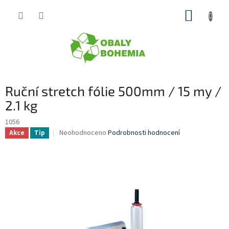
Přejít
NÁKUP
na
obsah
KOŠÍK
Ruční stretch fólie 500mm / 15 my /
2.1 kg
1056
Průměrné
Neohodnoceno
Podrobnosti hodnocení
Akce
Tip
hodnocení
produktu
je
0,0
z
5
hvězdiček.