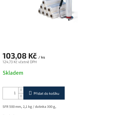
103,08 Kč
/ ks
124,73 Kč včetně DPH
Měrná
Skladem
cena:
Přidat do košíku
SFR 500 mm, 2,1 kg / dutinka 300 g,