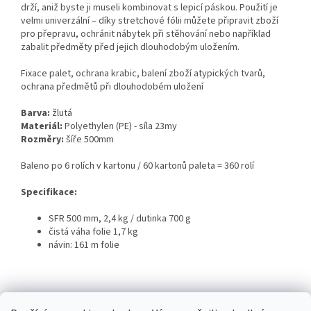
drží, aniž byste ji museli kombinovat s lepicí páskou. Použití je
velmi univerzální – díky stretchové fólii můžete připravit zboží
pro přepravu, ochránit nábytek při stěhování nebo například
zabalit předměty před jejich dlouhodobým uložením.
Fixace palet, ochrana krabic, balení zboží atypických tvarů,
ochrana předmětů při dlouhodobém uložení
Barva:
žlutá
Materiál:
Polyethylen (PE) - síla 23my
Rozměry:
šíře 500mm
Baleno po 6 rolích v kartonu / 60 kartonů paleta = 360 rolí
Specifikace:
SFR 500 mm, 2,4 kg / dutinka 700 g
čistá váha folie 1,7 kg
návin: 161 m folie
Z
á