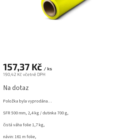
157,37 Kč
/ ks
190,42 Kč včetně DPH
Měrná
Na dotaz
cena:
Položka byla vyprodána…
SFR 500 mm, 2,4 kg / dutinka 700 g,
čistá váha folie 1,7 kg,
návin: 161 m folie,