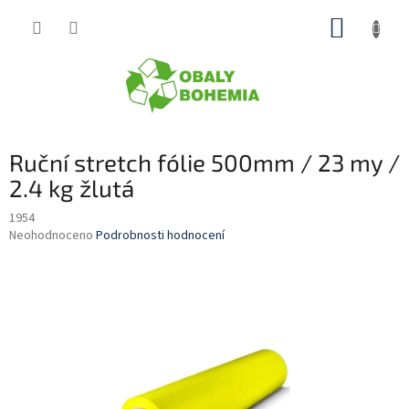
Přejít
NÁKUP
na
obsah
KOŠÍK
Ruční stretch fólie 500mm / 23 my /
2.4 kg žlutá
1954
Průměrné
Neohodnoceno
Podrobnosti hodnocení
hodnocení
produktu
je
0,0
z
5
hvězdiček.