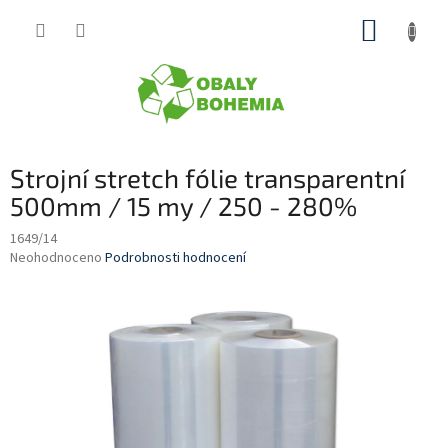
Přejít
NÁKUP
na
obsah
KOŠÍK
Strojní stretch fólie transparentní
500mm / 15 my / 250 - 280%
1649/14
Průměrné
Neohodnoceno
Podrobnosti hodnocení
hodnocení
produktu
je
0,0
z
5
hvězdiček.