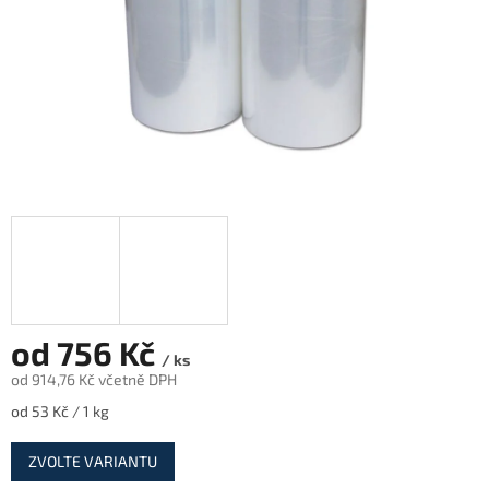
od
756 Kč
/ ks
od
914,76 Kč
včetně DPH
Měrná
od 53 Kč / 1 kg
cena:
ZVOLTE VARIANTU