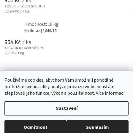
905 Kč
/ ks
1 095,05 Kč včetně DPH
Měrná
53,24 Kč / 1 kg
cena:
Hmotnost: 18 kg
Na dotaz
| 1649/18
954 Kč
/ ks
1 154,34 Kč včetně DPH
Měrná
53 Kč / 1 kg
cena:
Z
á
Používáme cookies, abychom Vám umožnili pohodlné
Obaly
p
prohlížení webu a díky analýze provozu webu neustále
a
zlepšovali jeho funkce, výkon a použitelnost.
Více informací
t
í
Nastavení
Vytvořil Shoptet
Odmítnout
Souhlasím
Copyright 2026
Stretch-folie
. Všechna práva vyhrazena.