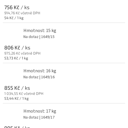
756 Kč
/ ks
914,76 Kč včetně DPH
Měrná
54 Kč / 1 kg
cena:
Hmotnost: 15 kg
Na dotaz
| 1649/15
806 Kč
/ ks
975,26 Kč včetně DPH
Měrná
53,73 Kč / 1 kg
cena:
Hmotnost: 16 kg
Na dotaz
| 1649/16
855 Kč
/ ks
1 034,55 Kč včetně DPH
Měrná
53,44 Kč / 1 kg
cena:
Hmotnost: 17 kg
Na dotaz
| 1649/17