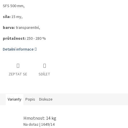
SFS 500 mm,
síla:
15 my,
barva:
transparentní,
průtažnost:
250 - 280 %
Detailní informace
ZEPTAT SE
SDÍLET
Varianty
Popis
Diskuze
Hmotnost: 14 kg
Na dotaz
| 1649/14