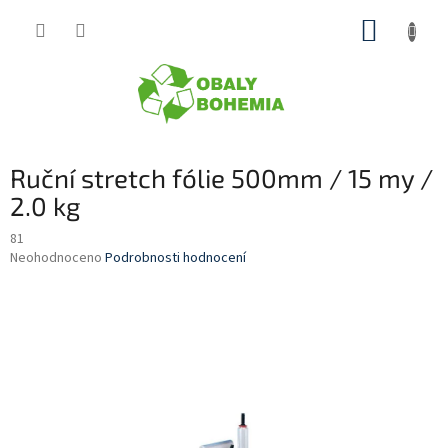
Přejít
NÁKUP
na
obsah
KOŠÍK
Ruční stretch fólie 500mm / 15 my /
2.0 kg
81
Průměrné
Neohodnoceno
Podrobnosti hodnocení
hodnocení
produktu
je
0,0
z
5
hvězdiček.