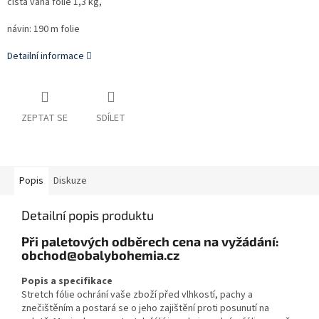
čistá váha folie 1,3 kg,
návin: 190 m folie
Detailní informace
ZEPTAT SE
SDÍLET
Popis
Diskuze
Detailní popis produktu
Při paletových odběrech cena na vyžádání:
obchod@obalybohemia.cz
Popis a specifikace
Stretch fólie ochrání vaše zboží před vlhkostí, pachy a
znečištěním a postará se o jeho zajištění proti posunutí na