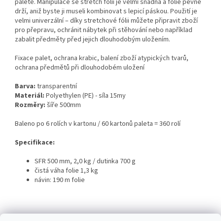
paletě. Manipulace se stretch fólií je velmi snadná a fólie pevně
drží, aniž byste ji museli kombinovat s lepicí páskou. Použití je
velmi univerzální – díky stretchové fólii můžete připravit zboží
pro přepravu, ochránit nábytek při stěhování nebo například
zabalit předměty před jejich dlouhodobým uložením.
Fixace palet, ochrana krabic, balení zboží atypických tvarů,
ochrana předmětů při dlouhodobém uložení
Barva:
transparentní
Materiál:
Polyethylen (PE) - síla 15my
Rozměry:
šíře 500mm
Baleno po 6 rolích v kartonu / 60 kartonů paleta = 360 rolí
Specifikace:
SFR 500 mm, 2,0 kg / dutinka 700 g
čistá váha folie 1,3 kg
návin: 190 m folie
Z