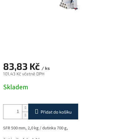
83,83 Kč
/ ks
101,43 Kč včetně DPH
Měrná
Skladem
cena:
Přidat do košíku
SFR 500 mm, 2,0 kg / dutinka 700 g,