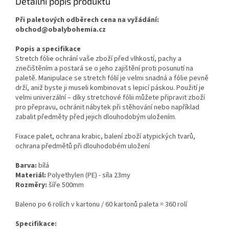
Detailní popis produktu
Při paletových odběrech cena na vyžádání:
obchod@obalybohemia.cz
Popis a specifikace
Stretch fólie ochrání vaše zboží před vlhkostí, pachy a
znečištěním a postará se o jeho zajištění proti posunutí na
paletě. Manipulace se stretch fólií je velmi snadná a fólie pevně
drží, aniž byste ji museli kombinovat s lepicí páskou. Použití je
velmi univerzální – díky stretchové fólii můžete připravit zboží
pro přepravu, ochránit nábytek při stěhování nebo například
zabalit předměty před jejich dlouhodobým uložením.
Fixace palet, ochrana krabic, balení zboží atypických tvarů,
ochrana předmětů při dlouhodobém uložení
Barva:
bílá
Materiál:
Polyethylen (PE) - síla 23my
Rozměry:
šíře 500mm
Baleno po 6 rolích v kartonu / 60 kartonů paleta = 360 rolí
Specifikace: