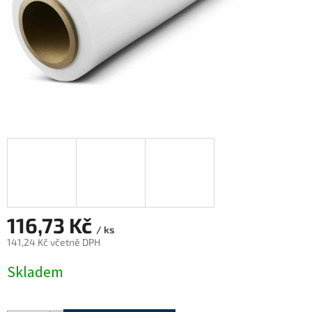
116,73 Kč
/ ks
141,24 Kč včetně DPH
Měrná
Skladem
cena: