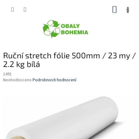
Přejít
NÁKUP
na
obsah
KOŠÍK
Ruční stretch fólie 500mm / 23 my /
2.2 kg bílá
1491
Průměrné
Neohodnoceno
Podrobnosti hodnocení
hodnocení
produktu
je
0,0
z
5
hvězdiček.