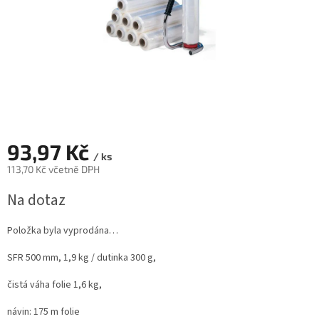
93,97 Kč
/ ks
113,70 Kč včetně DPH
Měrná
Na dotaz
cena:
Položka byla vyprodána…
SFR 500 mm, 1,9 kg / dutinka 300 g,
čistá váha folie 1,6 kg,
návin: 175 m folie