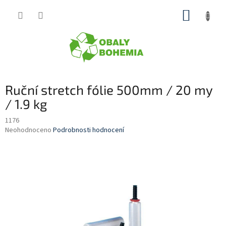
Přejít
NÁKUP
na
obsah
KOŠÍK
Ruční stretch fólie 500mm / 20 my
/ 1.9 kg
1176
Průměrné
Neohodnoceno
Podrobnosti hodnocení
hodnocení
produktu
je
0,0
z
5
hvězdiček.