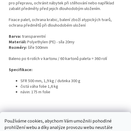
pro přepravu, ochránit nábytek při stěhování nebo například
zabalit předměty před jejich dlouhodobým uložením.
Fixace palet, ochrana krabic, balení zboží atypických tvarů,
ochrana předmětů při dlouhodobém uložení
Barva:
transparentní
Materiál:
Polyethylen (PE) - síla 20my
Rozměry:
šíře 500mm
Baleno po 6 rolích v kartonu / 60 kartonů paleta = 360 rolí
Specifikace:
SFR 500 mm, 1,9 kg / dutinka 300 g
čistá váha folie 1,6 kg
návin: 175 m folie
Z
á
Používáme cookies, abychom Vám umožnili pohodlné
Obaly
p
prohlížení webu a díky analýze provozu webu neustále