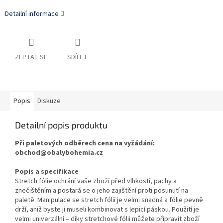
Detailní informace
ZEPTAT SE
SDÍLET
Popis
Diskuze
Detailní popis produktu
Při paletových odběrech cena na vyžádání:
obchod@obalybohemia.cz
Popis a specifikace
Stretch fólie ochrání vaše zboží před vlhkostí, pachy a
znečištěním a postará se o jeho zajištění proti posunutí na
paletě. Manipulace se stretch fólií je velmi snadná a fólie pevně
drží, aniž byste ji museli kombinovat s lepicí páskou. Použití je
velmi univerzální – díky stretchové fólii můžete připravit zboží