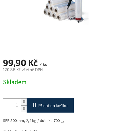
99,90 Kč
/ ks
120,88 Kč včetně DPH
Měrná
Skladem
cena:
Přidat do košíku
SFR 500 mm, 2,4 kg / dutinka 700 g,