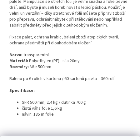
paletě. Manipulace se stretch fólií je velmi snadná a fólie pevně
drží, aniž byste ji museli kombinovat s lepicí páskou. Použití je
velmi univerzální – díky stretchové fólii můžete připravit zboží
pro přepravu, ochránit nábytek při stěhování nebo například
zabalit předměty před jejich dlouhodobým uložením.
Fixace palet, ochrana krabic, balení zboží atypických tvarů,
ochrana předmětů při dlouhodobém uložení
Barva:
transparentní
Materiál:
Polyethylen (PE) - síla 20my
Rozměry:
šíře 500mm
Baleno po 6 rolích v kartonu / 60 kartonů paleta = 360 rolí
Specifikace:
SFR 500 mm, 2,4 kg / dutinka 700 g
čistá váha folie 1,6 kg
návin: 185 m folie
Z