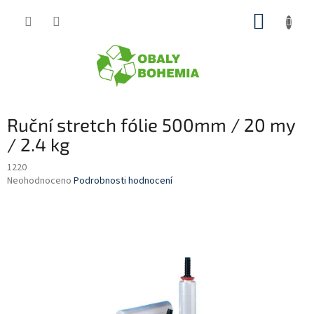
Přejít
NÁKUP
na
obsah
KOŠÍK
Ruční stretch fólie 500mm / 20 my
/ 2.4 kg
1220
Průměrné
Neohodnoceno
Podrobnosti hodnocení
hodnocení
produktu
je
0,0
z
5
hvězdiček.