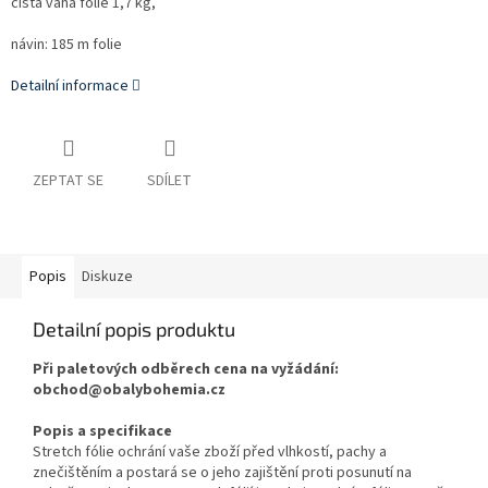
čistá váha folie 1,7 kg,
návin: 185 m folie
Detailní informace
ZEPTAT SE
SDÍLET
Popis
Diskuze
Detailní popis produktu
Při paletových odběrech cena na vyžádání:
obchod@obalybohemia.cz
Popis a specifikace
Stretch fólie ochrání vaše zboží před vlhkostí, pachy a
znečištěním a postará se o jeho zajištění proti posunutí na