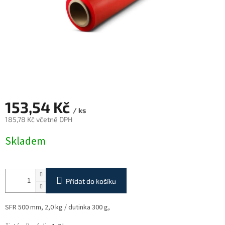
153,54 Kč
/ ks
185,78 Kč včetně DPH
Měrná
Skladem
cena:
Přidat do košíku
SFR 500 mm, 2,0 kg / dutinka 300 g,