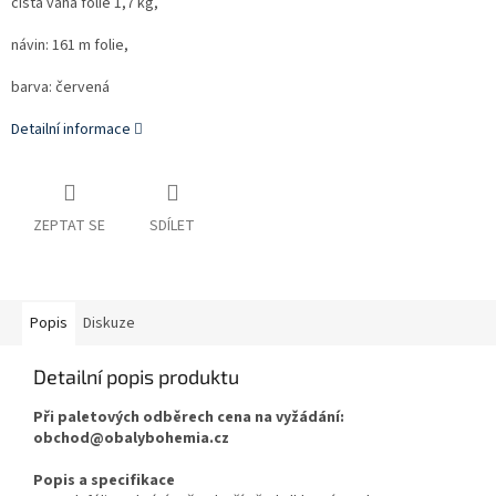
čistá váha folie 1,7 kg,
návin: 161 m folie,
barva: červená
Detailní informace
ZEPTAT SE
SDÍLET
Popis
Diskuze
Detailní popis produktu
Při paletových odběrech cena na vyžádání:
obchod@obalybohemia.cz
Popis a specifikace