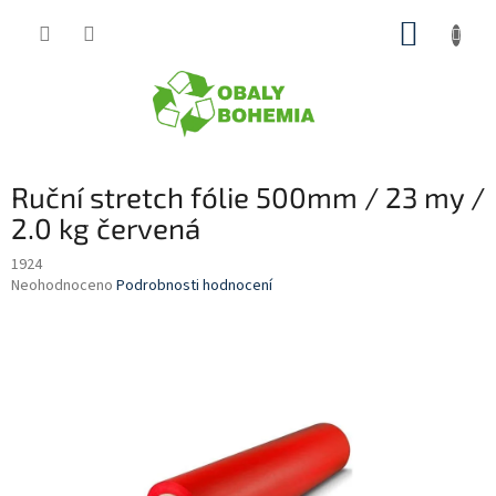
Přejít
NÁKUP
na
obsah
KOŠÍK
Ruční stretch fólie 500mm / 23 my /
2.0 kg červená
1924
Průměrné
Neohodnoceno
Podrobnosti hodnocení
hodnocení
produktu
je
0,0
z
5
hvězdiček.