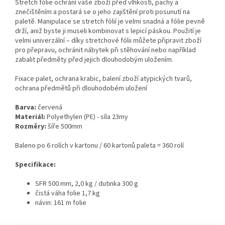
Stretch fólie ochrání vaše zboží před vlhkostí, pachy a
znečištěním a postará se o jeho zajištění proti posunutí na
paletě. Manipulace se stretch fólií je velmi snadná a fólie pevně
drží, aniž byste ji museli kombinovat s lepicí páskou. Použití je
velmi univerzální – díky stretchové fólii můžete připravit zboží
pro přepravu, ochránit nábytek při stěhování nebo například
zabalit předměty před jejich dlouhodobým uložením.
Fixace palet, ochrana krabic, balení zboží atypických tvarů,
ochrana předmětů při dlouhodobém uložení
Barva:
červená
Materiál:
Polyethylen (PE) - síla 23my
Rozměry:
šíře 500mm
Baleno po 6 rolích v kartonu / 60 kartonů paleta = 360 rolí
Specifikace:
SFR 500 mm, 2,0 kg / dutinka 300 g
čistá váha folie 1,7 kg
návin: 161 m folie