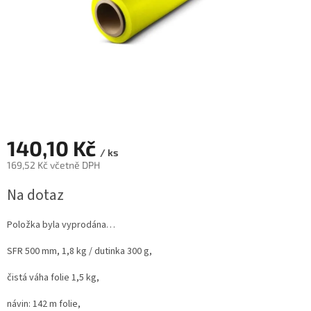
140,10 Kč
/ ks
169,52 Kč včetně DPH
Měrná
Na dotaz
cena:
Položka byla vyprodána…
SFR 500 mm, 1,8 kg / dutinka 300 g,
čistá váha folie 1,5 kg,
návin: 142 m folie,