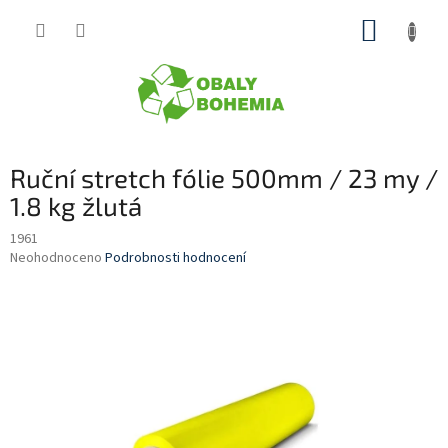
Přejít
NÁKUP
na
obsah
KOŠÍK
Ruční stretch fólie 500mm / 23 my /
1.8 kg žlutá
1961
Průměrné
Neohodnoceno
Podrobnosti hodnocení
hodnocení
produktu
je
0,0
z
5
hvězdiček.