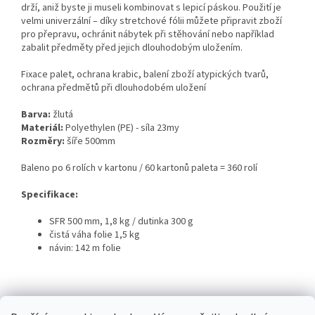
drží, aniž byste ji museli kombinovat s lepicí páskou. Použití je
velmi univerzální – díky stretchové fólii můžete připravit zboží
pro přepravu, ochránit nábytek při stěhování nebo například
zabalit předměty před jejich dlouhodobým uložením.
Fixace palet, ochrana krabic, balení zboží atypických tvarů,
ochrana předmětů při dlouhodobém uložení
Barva:
žlutá
Materiál:
Polyethylen (PE) - síla 23my
Rozměry:
šíře 500mm
Baleno po 6 rolích v kartonu / 60 kartonů paleta = 360 rolí
Specifikace:
SFR 500 mm, 1,8 kg / dutinka 300 g
čistá váha folie 1,5 kg
návin: 142 m folie
Z
á