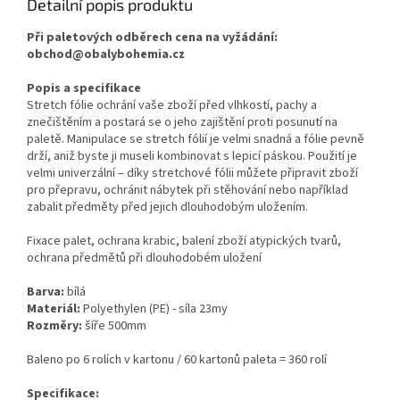
Detailní popis produktu
Při paletových odběrech cena na vyžádání:
obchod@obalybohemia.cz
Popis a specifikace
Stretch fólie ochrání vaše zboží před vlhkostí, pachy a
znečištěním a postará se o jeho zajištění proti posunutí na
paletě. Manipulace se stretch fólií je velmi snadná a fólie pevně
drží, aniž byste ji museli kombinovat s lepicí páskou. Použití je
velmi univerzální – díky stretchové fólii můžete připravit zboží
pro přepravu, ochránit nábytek při stěhování nebo například
zabalit předměty před jejich dlouhodobým uložením.
Fixace palet, ochrana krabic, balení zboží atypických tvarů,
ochrana předmětů při dlouhodobém uložení
Barva:
bílá
Materiál:
Polyethylen (PE) - síla 23my
Rozměry:
šíře 500mm
Baleno po 6 rolích v kartonu / 60 kartonů paleta = 360 rolí
Specifikace: