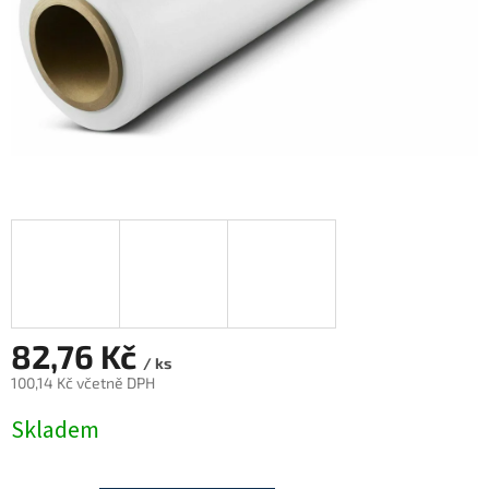
82,76 Kč
/ ks
100,14 Kč včetně DPH
Měrná
Skladem
cena: