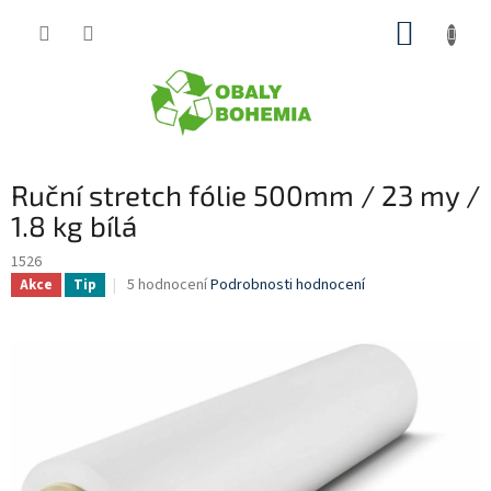
Přejít
NÁKUP
na
obsah
KOŠÍK
Ruční stretch fólie 500mm / 23 my /
1.8 kg bílá
1526
Průměrné
5 hodnocení
Podrobnosti hodnocení
Akce
Tip
hodnocení
produktu
je
3,4
z
5
hvězdiček.