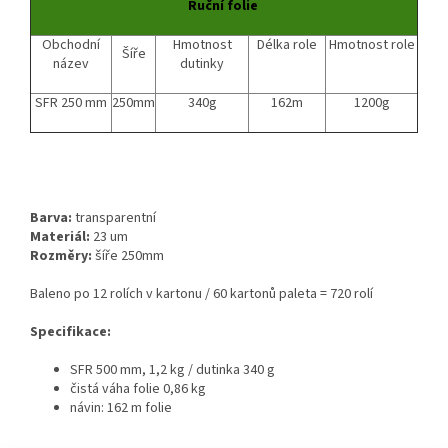
Ruční folie
Obchodní
Hmotnost
Délka role
Hmotnost role
Šíře
název
dutinky
SFR 250 mm
250mm
340g
162m
1200g
Barva:
transparentní
Materiál:
23 um
Rozměry:
šíře 250mm
Baleno po 12 rolích v kartonu / 60 kartonů paleta = 720 rolí
Specifikace:
SFR 500 mm, 1,2 kg / dutinka 340 g
čistá váha folie 0,86 kg
návin: 162 m folie