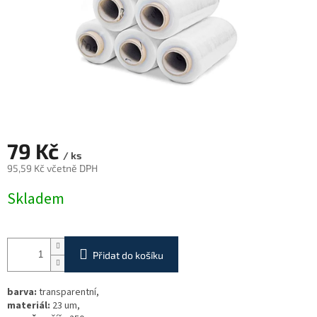
79 Kč
/ ks
95,59 Kč včetně DPH
Měrná
Skladem
cena:
Přidat do košíku
barva:
transparentní,
materiál:
23 um,