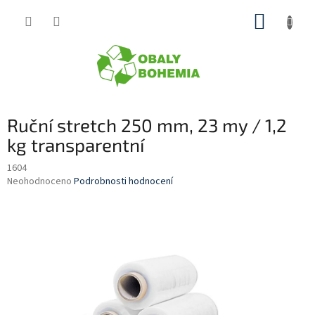
Přejít
NÁKUP
na
obsah
KOŠÍK
Ruční stretch 250 mm, 23 my / 1,2
kg transparentní
1604
Průměrné
Neohodnoceno
Podrobnosti hodnocení
hodnocení
produktu
je
0,0
z
5
hvězdiček.