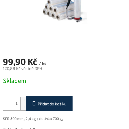
99,90 Kč
/ ks
120,88 Kč včetně DPH
Měrná
Skladem
cena:
Přidat do košíku
SFR 500 mm, 2,4 kg / dutinka 700 g,