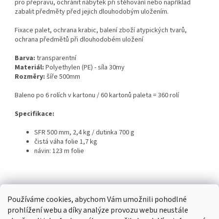
pro přepravu, ochránit nábytek při stěhování nebo například
zabalit předměty před jejich dlouhodobým uložením.
Fixace palet, ochrana krabic, balení zboží atypických tvarů,
ochrana předmětů při dlouhodobém uložení
Barva:
transparentní
Materiál:
Polyethylen (PE) - síla 30my
Rozměry:
šíře 500mm
Baleno po 6 rolích v kartonu / 60 kartonů paleta = 360 rolí
Specifikace:
SFR 500 mm, 2,4 kg / dutinka 700 g
čistá váha folie 1,7 kg
návin: 123 m folie
Z
á
Používáme cookies, abychom Vám umožnili pohodlné
Obaly
p
prohlížení webu a díky analýze provozu webu neustále
a