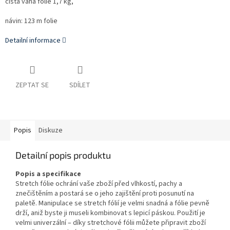
čistá váha folie 1,7 kg,
návin: 123 m folie
Detailní informace
ZEPTAT SE
SDÍLET
Popis
Diskuze
Detailní popis produktu
Popis a specifikace
Stretch fólie ochrání vaše zboží před vlhkostí, pachy a
znečištěním a postará se o jeho zajištění proti posunutí na
paletě. Manipulace se stretch fólií je velmi snadná a fólie pevně
drží, aniž byste ji museli kombinovat s lepicí páskou. Použití je
velmi univerzální – díky stretchové fólii můžete připravit zboží