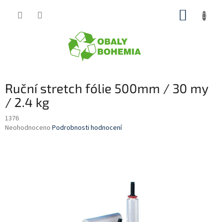
Přejít
NÁKUP
na
obsah
KOŠÍK
Ruční stretch fólie 500mm / 30 my
/ 2.4 kg
1376
Průměrné
Neohodnoceno
Podrobnosti hodnocení
hodnocení
produktu
je
0,0
z
5
hvězdiček.