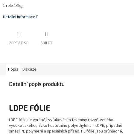
1 role 16kg
Detailní informace
ZEPTAT SE
SDÍLET
Popis
Diskuze
Detailní popis produktu
LDPE FÓLIE
LDPE fólie se vyrábějí vyfukováním taveniny rozvětveného
vysokotlakého, nízko hustotního polyethylenu – LDPE, případně
směsi PE polymerů a speciálních přísad. PE fólie jsou průhledné,