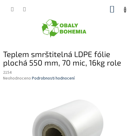
Přejít
NÁKUP
na
obsah
KOŠÍK
Teplem smrštitelná LDPE fólie
plochá 550 mm, 70 mic, 16kg role
2154
Průměrné
Neohodnoceno
Podrobnosti hodnocení
hodnocení
produktu
je
0,0
z
5
hvězdiček.