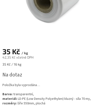
35 Kč
/ kg
42,35 Kč včetně DPH
Měrná
35 Kč / 16 kg
cena:
Na dotaz
Položka byla vyprodána…
Barva:
transparentní,
materiál:
LD-PE (Low Density Polyethylen) kluzný
- síla 70 my,
rozměry:
šíře 550mm, plochá