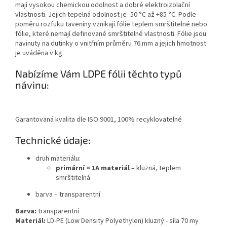
mají vysokou chemickou odolnost a dobré elektroizolační
vlastnosti. Jejich tepelná odolnost je -50 °C až +85 °C. Podle
poměru rozfuku taveniny vznikají fólie teplem smrštitelné nebo
fólie, které nemají definované smrštitelné vlastnosti. Fólie jsou
navinuty na dutinky o vnitřním průměru 76 mm a jejich hmotnost
je uváděna v kg.
Nabízíme Vám LDPE fólii těchto typů
návinu:
Garantovaná kvalita dle ISO 9001, 100% recyklovatelné
Technické údaje:
druh materiálu:
primární = 1A materiál
– kluzná, teplem
smrštitelná
barva – transparentní
Barva:
transparentní
Materiál:
LD-PE (Low Density Polyethylen) kluzný
- síla 70 my