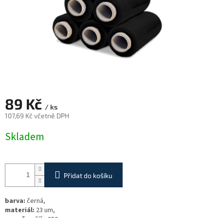
89 Kč
/ ks
107,69 Kč včetně DPH
Měrná
Skladem
cena:
Přidat do košíku
barva:
černá,
materiál:
23 um,