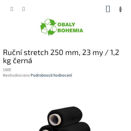
Přejít
NÁKUP
na
obsah
KOŠÍK
Ruční stretch 250 mm, 23 my / 1,2
kg černá
1605
Průměrné
Neohodnoceno
Podrobnosti hodnocení
hodnocení
produktu
je
0,0
z
5
hvězdiček.