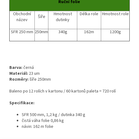
Ruční folie
Obchodní
Hmotnost
Délka role
Hmotnost role
Šíře
název
dutinky
SFR 250 mm
250mm
340g
162m
1200g
Barva:
černá
Materiál:
23 um
Rozměry:
šíře 250mm
Baleno po 12 rolích v kartonu / 60 kartonů paleta = 720 rolí
Specifikace:
SFR 500 mm, 1,2 kg / dutinka 340 g
čistá váha folie 0,86 kg
návin: 162 m folie