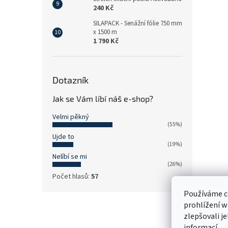
240 Kč
SILAPACK - Senážní fólie 750 mm
x 1500 m
1 790 Kč
Dotazník
Jak se Vám líbí náš e-shop?
Velmi pěkný
(55%)
Ujde to
(19%)
Nelíbí se mi
(26%)
Počet hlasů:
57
Používáme c
Z
prohlížení w
á
zlepšovali j
p
informací