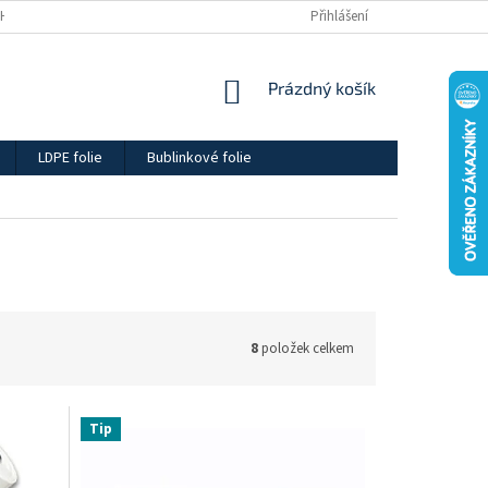
H ÚDAJŮ
Přihlášení
NÁKUPNÍ
Prázdný košík
KOŠÍK
LDPE folie
Bublinkové folie
8
položek celkem
Tip