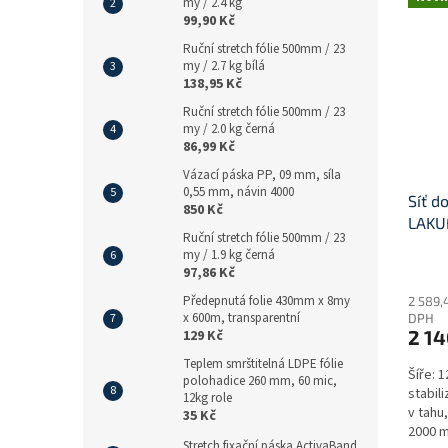
my / 2.4 kg
99,90 Kč
Ruční stretch fólie 500mm / 23
my / 2.7 kg bílá
138,95 Kč
Ruční stretch fólie 500mm / 23
my / 2.0 kg černá
86,99 Kč
Vázací páska PP, 09 mm, síla
0,55 mm, návin 4000
Síť d
850 Kč
LAKU
Ruční stretch fólie 500mm / 23
my / 1.9 kg černá
Průmě
97,86 Kč
hodno
Předepnutá folie 430mm x 8my
2 589,
produ
x 600m, transparentní
DPH
je
2 1
129 Kč
3,6
z
Teplem smrštitelná LDPE fólie
Šíře: 
5
polohadice 260 mm, 60 mic,
stabil
12kg role
hvězdi
v tahu
35 Kč
2000 m
Stretch fixační páska ActivaBand