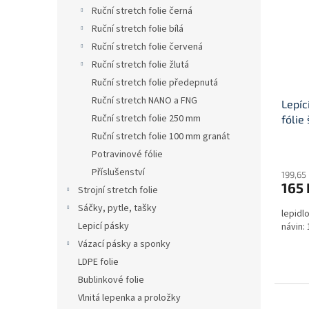
i
r
n
Ruční stretch folie černá
s
o
e
Ruční stretch folie bílá
p
d
l
r
u
Ruční stretch folie červená
o
k
Ruční stretch folie žlutá
d
t
Ruční stretch folie předepnutá
u
ů
Ruční stretch NANO a FNG
Lepíc
k
Ruční stretch folie 250 mm
fólie
t
ů
Ruční stretch folie 100 mm granát
Potravinové fólie
Příslušenství
199,65
165
Strojní stretch folie
Sáčky, pytle, tašky
lepidl
Lepicí pásky
návin:
Vázací pásky a sponky
LDPE folie
Bublinkové folie
Vlnitá lepenka a proložky