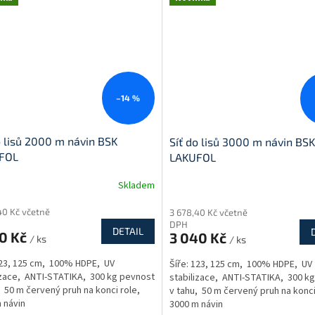
–14 %
o lisů 2000 m návin BSK
Síť do lisů 3000 m návin BSK
FOL
LAKUFOL
Skladem
rné
Průměrné
cení
hodnocení
40 Kč včetně
3 678,40 Kč včetně
ktu
produktu
DPH
je
DETAIL
40 Kč
3 040 Kč
/ ks
/ ks
3,4
z
123, 125 cm, 100% HDPE, UV
Šíře: 123, 125 cm, 100% HDPE, UV
5
izace, ANTI-STATIKA, 300 kg pevnost
stabilizace, ANTI-STATIKA, 300 k
ček.
hvězdiček.
, 50 m červený pruh na konci role,
v tahu, 50 m červený pruh na konci
 návin
3000 m návin