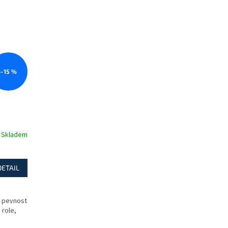
–15 %
Skladem
DETAIL
g pevnost
 role,