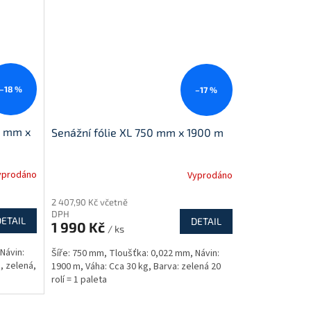
–18 %
–17 %
0 mm x
Senážní fólie XL 750 mm x 1900 m
yprodáno
Vyprodáno
2 407,90 Kč včetně
DPH
DETAIL
DETAIL
1 990 Kč
/ ks
Návin:
Šíře: 750 mm, Tloušťka: 0,022 mm, Návin:
á, zelená,
1900 m, Váha: Cca 30 kg, Barva: zelená 20
rolí = 1 paleta