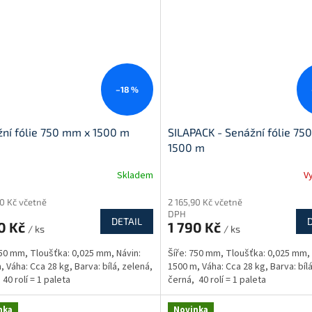
–18 %
ní fólie 750 mm x 1500 m
SILAPACK - Senážní fólie 75
1500 m
Skladem
V
rné
cení
90 Kč včetně
2 165,90 Kč včetně
ktu
DPH
DETAIL
0 Kč
1 790 Kč
/ ks
/ ks
750 mm, Tloušťka: 0,025 mm, Návin:
Šíře: 750 mm, Tloušťka: 0,025 mm, 
, Váha: Cca 28 kg, Barva: bílá, zelená,
1500 m, Váha: Cca 28 kg, Barva: bíl
ček.
40 rolí = 1 paleta
černá, 40 rolí = 1 paleta
nka
Novinka