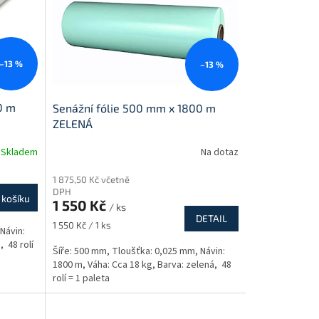
–13 %
–13 %
0 m
Senážní fólie 500 mm x 1800 m
ZELENÁ
Skladem
Na dotaz
1 875,50 Kč včetně
DPH
 košíku
1 550 Kč
/ ks
DETAIL
Měrná
1 550 Kč / 1 ks
Návin:
cena:
, 48 rolí
Šíře: 500 mm, Tloušťka: 0,025 mm, Návin:
1800 m, Váha: Cca 18 kg, Barva: zelená, 48
rolí = 1 paleta