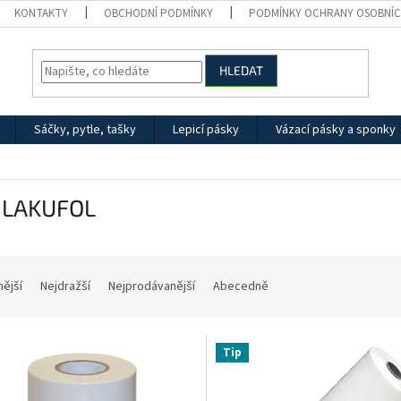
KONTAKTY
OBCHODNÍ PODMÍNKY
PODMÍNKY OCHRANY OSOBNÍC
HLEDAT
Sáčky, pytle, tašky
Lepicí pásky
Vázací pásky a sponky
 LAKUFOL
nější
Nejdražší
Nejprodávanější
Abecedně
Tip