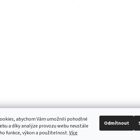
O
v
l
á
d
a
c
í
p
r
v
k
y
v
ý
p
i
s
u
ookies, abychom Vám umožnili pohodlné
Odmítnout
ebu a díky analýze provozu webu neustále
eho funkce, výkon a použitelnost.
Více
Obaly