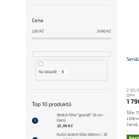
Cena
165
Kč
3040
Kč
Senáž
Na skladě
5
Průmě
hodno
2 165,
produ
DPH
je
1 79
3,9
Top 10 produktů
z
Šíře: 
5
Stretch fólie "granát" 10 cm -
1500 m
hvězdi
černý
černá, 
23,90 Kč
Ruční stretch fólie 500mm / 20
Novi