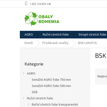
Přejít
+420 734 859 149
na
obsah
AGRO
Ruční stretch folie
Strojní stretch folie
Domů
Prodávané značky
BSK LAKUFOL
P
BSK
o
Přeskočit
s
Kategorie
kategorie
t
Ř
r
AGRO
a
a
Nejlev
Senážní AGRO folie 750 mm
z
n
Senážní AGRO folie 500 mm
e
n
V
n
í
Sítě
ý
í
p
Ruční stretch folie
p
p
a
Ruční stretch folie transparentní