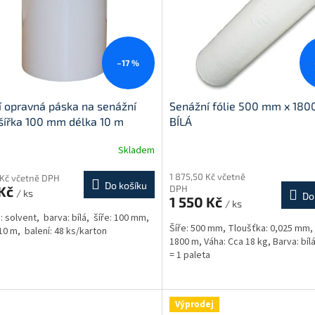
–17 %
í opravná páska na senážní
Senážní fólie 500 mm x 180
 šířka 100 mm délka 10 m
BÍLÁ
Skladem
1 875,50 Kč včetně
 Kč včetně DPH
Do košíku
 Kč
DPH
/ ks
Do
1 550 Kč
/ ks
o: solvent, barva: bílá, šíře: 100 mm,
Šíře: 500 mm, Tloušťka: 0,025 mm, 
 10 m, balení: 48 ks/karton
1800 m, Váha: Cca 18 kg, Barva: bílá
= 1 paleta
Výprodej