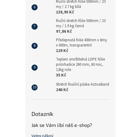
Ruční stretch fólie 500mm / 23
my / 2.7 kg bílá
138,95 Kč
Ruční stretch fólie 500mm / 23
my / 1.9 kg černá
97,86 Kč
Předepnutá folie 430mm x 8my
x 600m, transparentní
129 Kč
Teplem smrštitelná LDPE fólie
polohadice 260 mm, 60 mic,
12kg role
35 Kč
Stretch fixační páska ActivaBand
240 Kč
Dotazník
Jak se Vám líbí náš e-shop?
Velmi pěkný