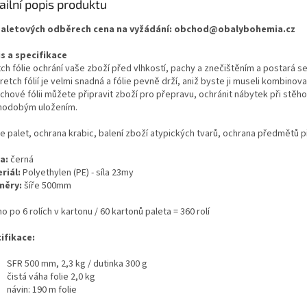
ailní popis produktu
paletových odběrech cena na vyžádání: obchod@obalybohemia.cz
s a specifikace
ch fólie ochrání vaše zboží před vlhkostí, pachy a znečištěním a postará se
retch fólií je velmi snadná a fólie pevně drží, aniž byste ji museli kombinovat
chové fólii můžete připravit zboží pro přepravu, ochránit nábytek při stěh
hodobým uložením.
ce palet, ochrana krabic, balení zboží atypických tvarů, ochrana předmětů 
a:
černá
riál:
Polyethylen (PE) - síla 23my
měry:
šíře 500mm
o po 6 rolích v kartonu / 60 kartonů paleta = 360 rolí
ifikace:
SFR 500 mm, 2,3 kg / dutinka 300 g
čistá váha folie 2,0 kg
návin: 190 m folie