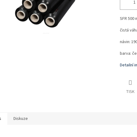
SFR 500 m
čistá váh
návin: 19
barva: če
Detailní 
TISK
s
Diskuze