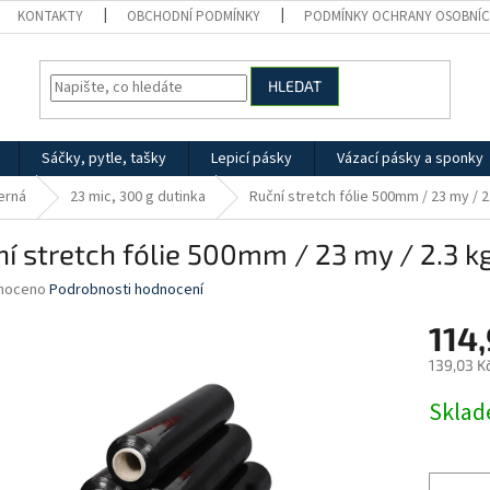
KONTAKTY
OBCHODNÍ PODMÍNKY
PODMÍNKY OCHRANY OSOBNÍC
HLEDAT
Sáčky, pytle, tašky
Lepicí pásky
Vázací pásky a sponky
černá
23 mic, 300 g dutinka
Ruční stretch fólie 500mm / 23 my / 2
í stretch fólie 500mm / 23 my / 2.3 k
né
noceno
Podrobnosti hodnocení
ní
114
u
139,03 K
Měrná
Skla
cena:
ek.