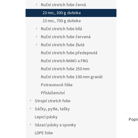
n
Ruční stretch folie černá
e
23 mic, 300 g dutinka
l
23 mic, 700 g dutinka
Ruční stretch folie bílá
Ruční stretch folie červená
Ruční stretch folie žlutá
Ruční stretch folie předepnutá
Ruční stretch NANO a FNG
Ruční stretch folie 250 mm
Ruční stretch folie 100 mm granát
Potravinové fólie
Příslušenství
Strojní stretch folie
Sáčky, pytle, tašky
Lepicí pásky
Popi
Vázací pásky a sponky
LDPE folie