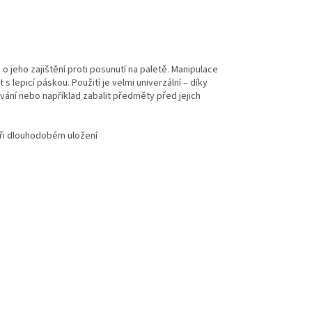
 o jeho zajištění proti posunutí na paletě. Manipulace
 s lepicí páskou. Použití je velmi univerzální – díky
ování nebo například zabalit předměty před jejich
při dlouhodobém uložení