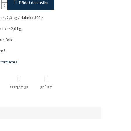
Přidat do košíku
m, 2,3 kg / dutinka 300 g,
a folie 2,0 kg,
0 m folie,
rná
informace
ZEPTAT SE
SDÍLET