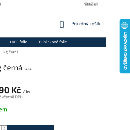
H ÚDAJŮ
Přihlášení
NÁKUPNÍ
Prázdný košík
KOŠÍK
LDPE folie
Bublinkové folie
.3 kg černá
g černá
1414
,90 Kč
/ ks
č včetně DPH
dem