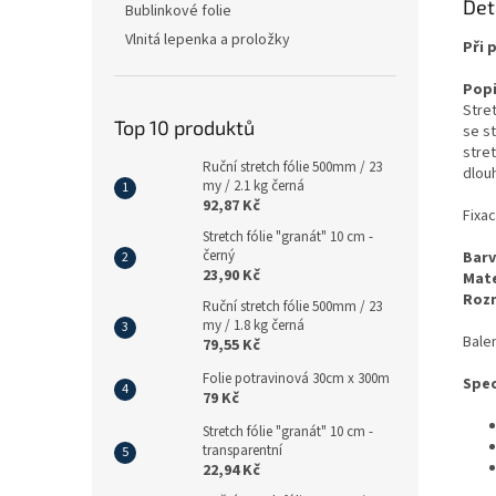
Det
Bublinkové folie
Vlnitá lepenka a proložky
Při 
Popi
Stret
Top 10 produktů
se st
stret
Ruční stretch fólie 500mm / 23
dlou
my / 2.1 kg černá
92,87 Kč
Fixa
Stretch fólie "granát" 10 cm -
černý
Barv
23,90 Kč
Mate
Roz
Ruční stretch fólie 500mm / 23
my / 1.8 kg černá
Balen
79,55 Kč
Folie potravinová 30cm x 300m
Spec
79 Kč
Stretch fólie "granát" 10 cm -
transparentní
22,94 Kč