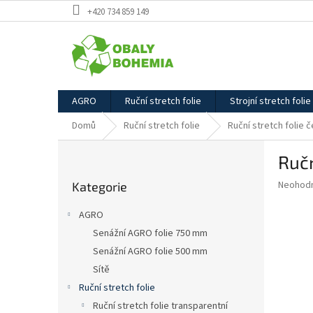
Přejít
+420 734 859 149
na
obsah
AGRO
Ruční stretch folie
Strojní stretch folie
Domů
Ruční stretch folie
Ruční stretch folie 
P
Ručn
o
Přeskočit
s
Průměr
Neohod
Kategorie
kategorie
t
hodnoce
r
produkt
AGRO
a
je
Senážní AGRO folie 750 mm
0,0
n
z
Senážní AGRO folie 500 mm
n
5
í
Sítě
hvězdič
p
Ruční stretch folie
a
Ruční stretch folie transparentní