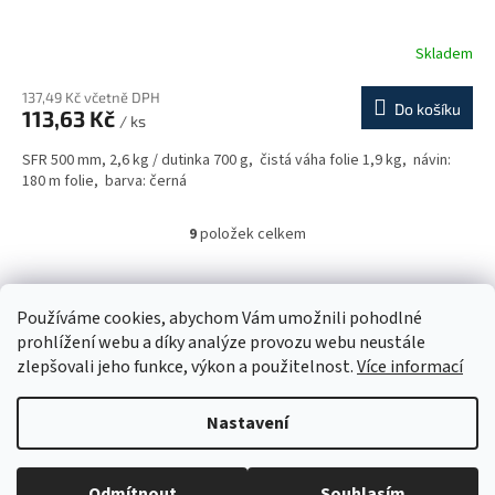
Skladem
137,49 Kč včetně DPH
Do košíku
113,63 Kč
/ ks
SFR 500 mm, 2,6 kg / dutinka 700 g, čistá váha folie 1,9 kg, návin:
180 m folie, barva: černá
9
položek celkem
O
v
l
Z
á
á
Používáme cookies, abychom Vám umožnili pohodlné
d
Obaly
p
prohlížení webu a díky analýze provozu webu neustále
a
a
zlepšovali jeho funkce, výkon a použitelnost.
Více informací
c
t
í
í
p
Nastavení
Vytvořil Shoptet
r
v
k
Odmítnout
Souhlasím