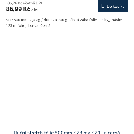
produktu
105,26 Kč včetně DPH
Do košíku
86,99 Kč
je
/ ks
5,0
SFR 500 mm, 2,0 kg / dutinka 700 g, čistá váha folie 1,3 kg, návin:
z
123 m folie, barva: černá
5
hvězdiček.
Ruční stretch fólie 500mm / 23 my / 2.1 kg černá