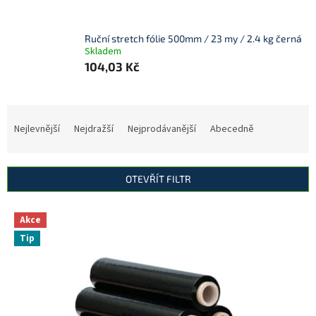
Ruční stretch fólie 500mm / 23 my / 2.4 kg černá
Skladem
104,03 Kč
Ř
a
Nejlevnější
Nejdražší
Nejprodávanější
Abecedně
z
e
n
OTEVŘÍT FILTR
í
p
V
r
Akce
ý
o
Tip
p
d
i
u
s
k
p
t
r
ů