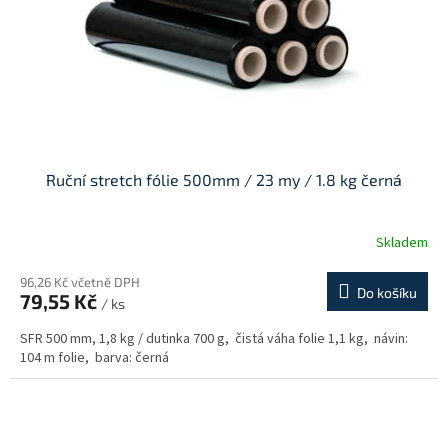
o
d
u
k
t
ů
Ruční stretch fólie 500mm / 23 my / 1.8 kg černá
Skladem
96,26 Kč včetně DPH
Do košíku
79,55 Kč
/ ks
SFR 500 mm, 1,8 kg / dutinka 700 g, čistá váha folie 1,1 kg, návin:
104 m folie, barva: černá