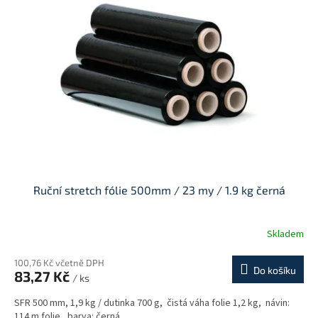
Ruční stretch fólie 500mm / 23 my / 1.9 kg černá
Skladem
100,76 Kč včetně DPH
Do košíku
83,27 Kč
/ ks
SFR 500 mm, 1,9 kg / dutinka 700 g, čistá váha folie 1,2 kg, návin:
114 m folie, barva: černá